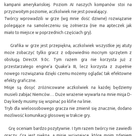
kampanii amerykańskiej. Poziom AI naszych kompanów stoi na
przyzwoitym poziomie, aczkolwiek nie jest powalający.
Twórcy wprowadzili w grze (wg mnie dość dziwne) rozwiązanie
polegające na samoleczeniu się żołnierza (nie ma apteczek jak
miało to miejsce w poprzednich częściach gry).
Grafika w grze jest przepiękna, aczkolwiek wszystkie jej atuty
może zobaczyć tylko gracz z odpowiednio mocnym sprzętem z
obsługą DirectX 9.0c. Tym razem gra nie korzysta już z
przestarzałego engine’a Quake’a III, lecz korzysta z zupełnie
nowego rozwiązania dzięki czemu możemy oglądać tak efektowne
efekty graficzne.
Misje są dosyć zróżnicowane aczkolwiek na każdej będziemy
musieli zabijać Niemców… Duże wrażenie wywarła na mnie misja D-
Day kiedy musimy się wspinać po klifie na linie.
Tryb dla wieloosobowego gracza nie zmienił się znacznie, dodano
możliwość komunikacji głosowej w trakcie gry.
Grę oceniam bardzo pozytywnie. I tym razem twórcy nie zawiedli
graczy. Gra jest piękna, a misje wciągające, które moim zdaniem