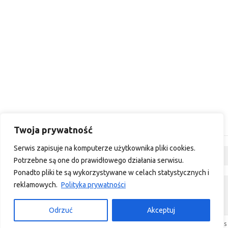
Twoja prywatność
Serwis zapisuje na komputerze użytkownika pliki cookies.
Dyskusja
Potrzebne są one do prawidłowego działania serwisu.
Ponadto pliki te są wykorzystywane w celach statystycznych i
reklamowych.
Polityka prywatności
custom footer text left
custom footer text right
Odrzuć
Akceptuj
Iconic One
Theme | Powered by
Wordpress