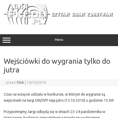
Przejdź
do
treści
Menu
Wejściówki do wygrania tylko do
jutra
przez
filek
|
14/10/2010
Czas na wzięcie udziału w konkursie, w którym do wygrania są
wejściówki na targi ON/OFF mija jutro (15.10.2010) o godzinie 13.00!
Przypomnijmy, targi odbędą się w dniach 23-24 października w
Warszawie, będzie to niewątpliwie największe wydarzenie