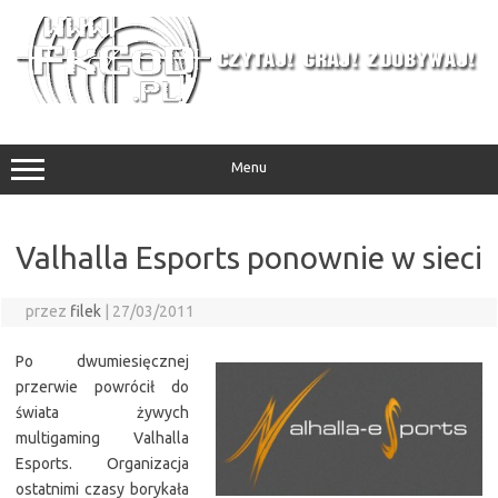
Przejdź
do
treści
Menu
Valhalla Esports ponownie w sieci
przez
filek
|
27/03/2011
Po dwumiesięcznej
przerwie powrócił do
świata żywych
multigaming Valhalla
Esports. Organizacja
ostatnimi czasy borykała