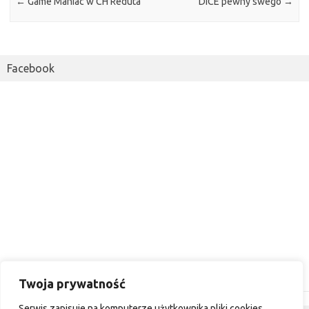
←
Game Maniac w CH Reduta
DICE pewny swego
→
Facebook
Twoja prywatność
Serwis zapisuje na komputerze użytkownika pliki cookies.