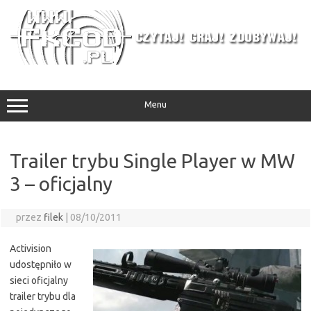
Przejdź
do
treści
Menu
Trailer trybu Single Player w MW
3 – oficjalny
przez
filek
|
08/10/2011
Activision
udostępniło w
sieci oficjalny
trailer trybu dla