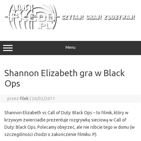
Przejdź
do
treści
Menu
Shannon Elizabeth gra w Black
Ops
przez
filek
|
26/02/2011
Shannon Elizabeth vs Call of Duty: Black Ops – to filmik, który w
krzywym zwierciadle prezentuje rozgrywkę sieciową w Call of
Duty: Black Ops. Polecamy obejrzeć, ale nie róbcie tego w domu (w
szczególności chodzi o zakończenie filmiku :P).