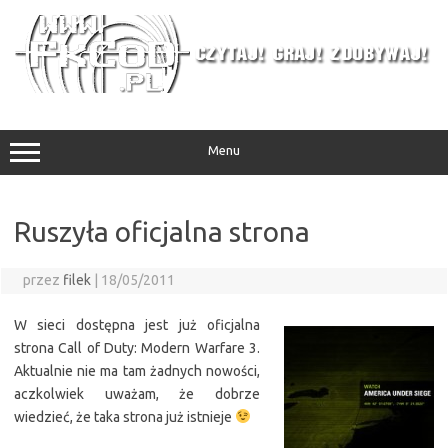
Przejdź
do
treści
Menu
Ruszyła oficjalna strona
przez
filek
|
18/05/2011
W sieci dostępna jest już oficjalna
strona Call of Duty: Modern Warfare 3.
Aktualnie nie ma tam żadnych nowości,
aczkolwiek uważam, że dobrze
wiedzieć, że taka strona już istnieje