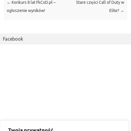
←
Konkurs 8 lat FkCoD.pl –
Stare części Call of Duty w
ogłoszenie wyników!
Elite?
→
Facebook
Twoja prywatność