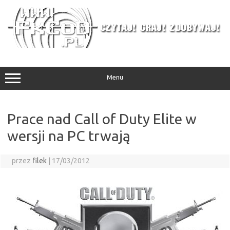
Przejdź
do
treści
Menu
Prace nad Call of Duty Elite w
wersji na PC trwają
przez
filek
|
17/03/2012