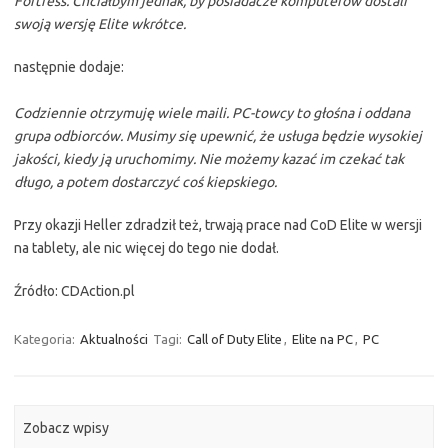
Fortress. Chciałbym jednak, by posiadacze komputerów dostali
swoją wersję Elite wkrótce.
następnie dodaje:
Codziennie otrzymuję wiele maili. PC-towcy to głośna i oddana
grupa odbiorców. Musimy się upewnić, że usługa będzie wysokiej
jakości, kiedy ją uruchomimy. Nie możemy kazać im czekać tak
długo, a potem dostarczyć coś kiepskiego.
Przy okazji Heller zdradził też, trwają prace nad CoD Elite w wersji
na tablety, ale nic więcej do tego nie dodał.
Źródło: CDAction.pl
Kategoria:
Aktualności
Tagi:
Call of Duty Elite
,
Elite na PC
,
PC
Zobacz wpisy