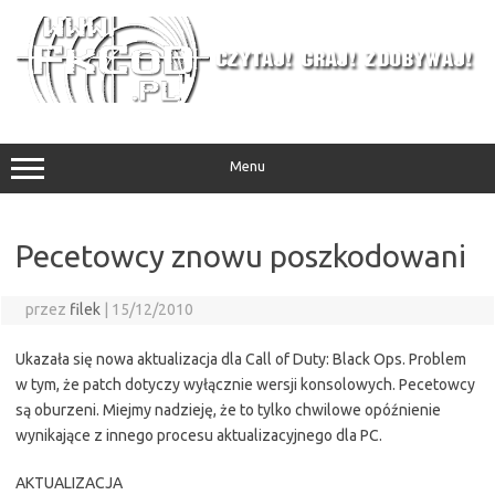
Przejdź
do
treści
Menu
Pecetowcy znowu poszkodowani
przez
filek
|
15/12/2010
Ukazała się nowa aktualizacja dla Call of Duty: Black Ops. Problem
w tym, że patch dotyczy wyłącznie wersji konsolowych. Pecetowcy
są oburzeni. Miejmy nadzieję, że to tylko chwilowe opóźnienie
wynikające z innego procesu aktualizacyjnego dla PC.
AKTUALIZACJA