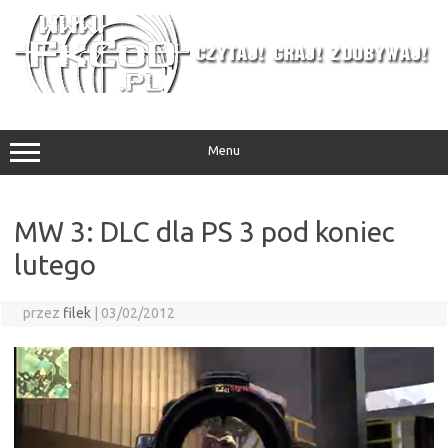
Przejdź
do
treści
Menu
MW 3: DLC dla PS 3 pod koniec
lutego
przez
filek
|
03/02/2012