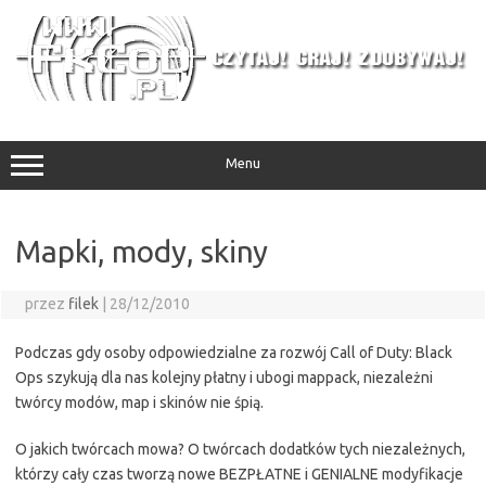
Przejdź
do
treści
Menu
Mapki, mody, skiny
przez
filek
|
28/12/2010
Podczas gdy osoby odpowiedzialne za rozwój Call of Duty: Black
Ops szykują dla nas kolejny płatny i ubogi mappack, niezależni
twórcy modów, map i skinów nie śpią.
O jakich twórcach mowa? O twórcach dodatków tych niezależnych,
którzy cały czas tworzą nowe BEZPŁATNE i GENIALNE modyfikacje