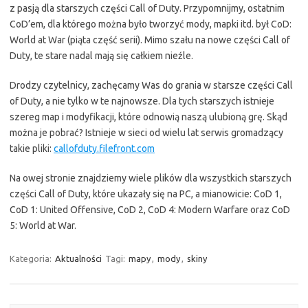
z pasją dla starszych części Call of Duty. Przypomnijmy, ostatnim
CoD’em, dla którego można było tworzyć mody, mapki itd. był CoD:
World at War (piąta część serii). Mimo szału na nowe części Call of
Duty, te stare nadal mają się całkiem nieźle.
Drodzy czytelnicy, zachęcamy Was do grania w starsze części Call
of Duty, a nie tylko w te najnowsze. Dla tych starszych istnieje
szereg map i modyfikacji, które odnowią naszą ulubioną grę. Skąd
można je pobrać? Istnieje w sieci od wielu lat serwis gromadzący
takie pliki:
callofduty.filefront.com
Na owej stronie znajdziemy wiele plików dla wszystkich starszych
części Call of Duty, które ukazały się na PC, a mianowicie: CoD 1,
CoD 1: United Offensive, CoD 2, CoD 4: Modern Warfare oraz CoD
5: World at War.
Kategoria:
Aktualności
Tagi:
mapy
,
mody
,
skiny