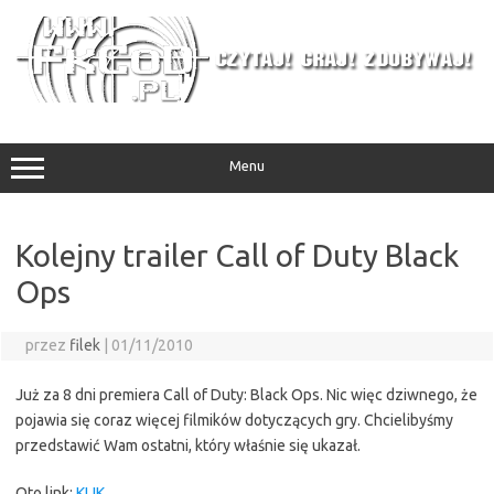
Przejdź
do
treści
Menu
Kolejny trailer Call of Duty Black
Ops
przez
filek
|
01/11/2010
Już za 8 dni premiera Call of Duty: Black Ops. Nic więc dziwnego, że
pojawia się coraz więcej filmików dotyczących gry. Chcielibyśmy
przedstawić Wam ostatni, który właśnie się ukazał.
Oto link:
KLIK.