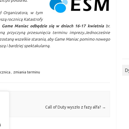
ziś po południu:
d Organizatora, w tym
wszą rocznicą Katastrofy
j
Game Maniac odbędzie się w dniach 16-17 kwietnia
br.
dyną przyczyną przesunięcia terminu imprezy.Jednocześnie
e zostaną wszelkie starania, aby Game Maniac pomimo nowego
zą i bardziej spektakularną.
D
cznica
,
zmiania terminu
zje
Call of Duty wyszło z fazy alfa?
→
i