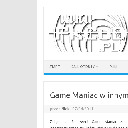
Przejdź
do
treści
START
CALL OF DUTY
PLIKI
Game Maniac w innym
przez
filek
|
07/04/2011
Zdaje się, że event Game Maniac zosta