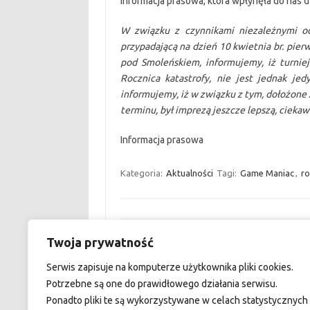
informacja prasowa, która wpłynęła do nas d
W związku z czynnikami niezależnymi o
przypadającą na dzień 10 kwietnia br. pier
pod Smoleńskiem, informujemy, iż turnie
Rocznica katastrofy, nie jest jednak je
informujemy, iż w związku z tym, dołożon
terminu, był imprezą jeszcze lepszą, ciekaws
Informacja prasowa
Kategoria:
Aktualności
Tagi:
Game Maniac
,
ro
Zobacz wpisy
Twoja prywatność
←
Valhalla eSports pozyskała nowe dywi
Serwis zapisuje na komputerze użytkownika pliki cookies.
Potrzebne są one do prawidłowego działania serwisu.
Ponadto pliki te są wykorzystywane w celach statystycznych 