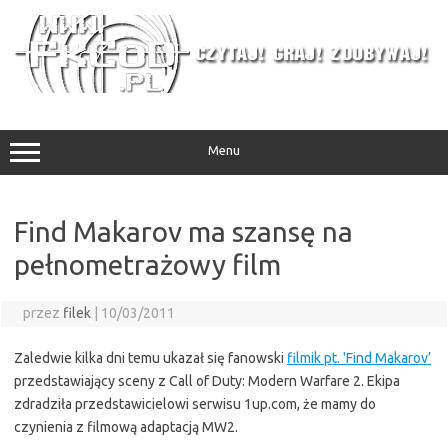
Przejdź
do
treści
Menu
Find Makarov ma szansę na
pełnometrażowy film
przez
filek
|
10/03/2011
Zaledwie kilka dni temu ukazał się fanowski
filmik pt. 'Find Makarov’
przedstawiający sceny z Call of Duty: Modern Warfare 2. Ekipa
zdradziła przedstawicielowi serwisu 1up.com, że mamy do
czynienia z filmową adaptacją MW2.