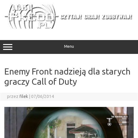
Przejdź
do
treści
Menu
Enemy Front nadzieją dla starych
graczy Call of Duty
przez
filek
|
07/06/2014