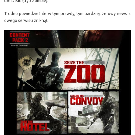
the Dead (tryb Zombie).
Trudno powiedzieć ile w tym prawdy, tym bardziej, że owy news z
owego serwisu zniknął.