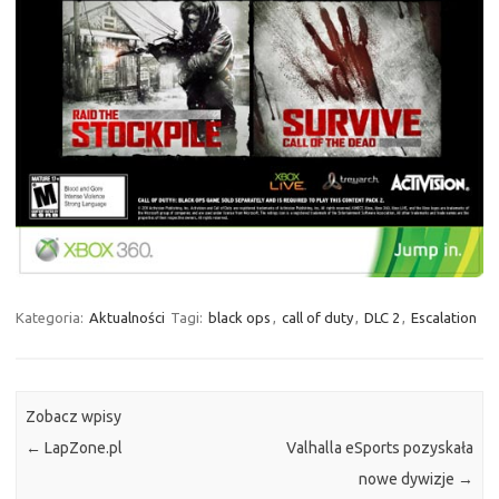
Kategoria:
Aktualności
Tagi:
black ops
,
call of duty
,
DLC 2
,
Escalation
Zobacz wpisy
←
LapZone.pl
Valhalla eSports pozyskała
nowe dywizje
→