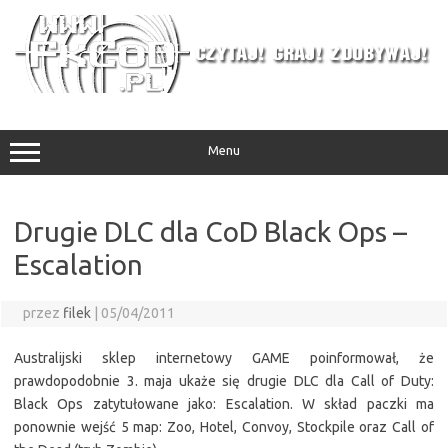
Przejdź
do
treści
Menu
Drugie DLC dla CoD Black Ops –
Escalation
przez
filek
|
05/04/2011
Australijski sklep internetowy GAME poinformował, że
prawdopodobnie 3. maja ukaże się drugie DLC dla Call of Duty:
Black Ops zatytułowane jako: Escalation. W skład paczki ma
ponownie wejść 5 map: Zoo, Hotel, Convoy, Stockpile oraz Call of