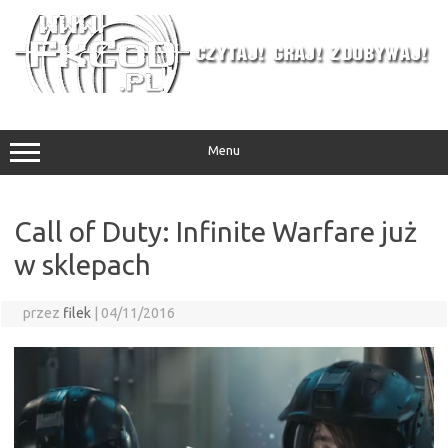
Przejdź
do
treści
Menu
Call of Duty: Infinite Warfare już
w sklepach
przez
filek
|
04/11/2016