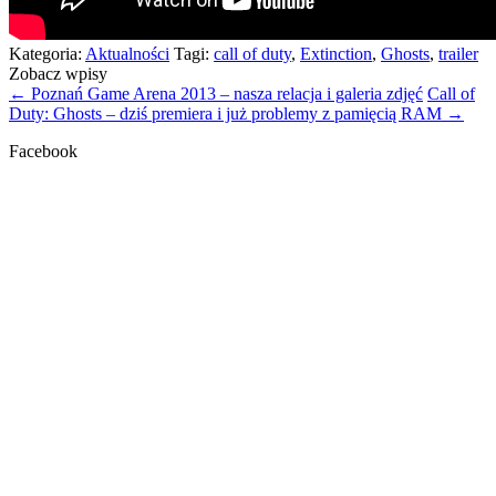
Kategoria:
Aktualności
Tagi:
call of duty
,
Extinction
,
Ghosts
,
trailer
Zobacz wpisy
←
Poznań Game Arena 2013 – nasza relacja i galeria zdjęć
Call of
Duty: Ghosts – dziś premiera i już problemy z pamięcią RAM
→
Facebook