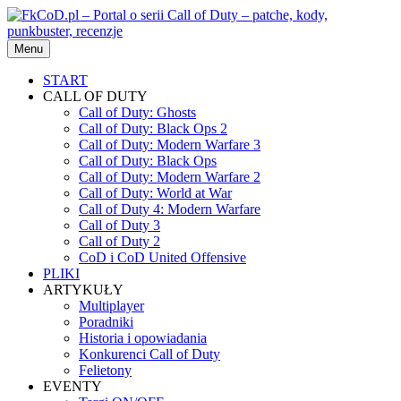
Przejdź
do
treści
Menu
START
CALL OF DUTY
Call of Duty: Ghosts
Call of Duty: Black Ops 2
Call of Duty: Modern Warfare 3
Call of Duty: Black Ops
Call of Duty: Modern Warfare 2
Call of Duty: World at War
Call of Duty 4: Modern Warfare
Call of Duty 3
Call of Duty 2
CoD i CoD United Offensive
PLIKI
ARTYKUŁY
Multiplayer
Poradniki
Historia i opowiadania
Konkurenci Call of Duty
Felietony
EVENTY