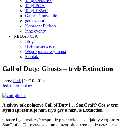
Targi ON/OFF
Targi PGA
Targi ESWC
Games Convention
gamescom
Konwent Pyrkon
Inne eventy
REDAKCJA
Blog
Historia serwisu
Współpraca / wymiana
Kontakt
Call of Duty: Ghosts – tryb Extinction
przez
filek
|
29/10/2013
Jeden komentarz
A gdyby tak połączyć Call of Duty i… StarCraft? Coś w tym
stylu zaprezentuje nam tryb gry o nazwie Extinction.
Gracze będą walczyć wspólnie przeciwko… tak jakby Zergom ze
StarCrafta. To oczywiście moje luźne skojarzenia, ale czyż nie są