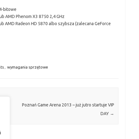
4-bitowe
z lub AMD Phenom X3 8750 2,4 GHz
i lub AMD Radeon HD 5870 albo szybsza (zalecana GeForce
sts
,
wymagania sprzętowe
ay z
Poznań Game Arena 2013 – już jutro startuje VIP
DAY
→
i