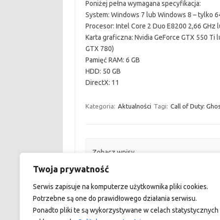
Poniżej pełna wymagana specyfikacja:
System: Windows 7 lub Windows 8 – tylko 6
Procesor: Intel Core 2 Duo E8200 2,66 GH
Karta graficzna: Nvidia GeForce GTX 550 T
GTX 780)
Pamięć RAM: 6 GB
HDD: 50 GB
DirectX: 11
Kategoria:
Aktualności
Tagi:
Call of Duty: Gho
Zobacz wpisy
←
Call of Duty: Ghosts – następny gamepl
Twoja prywatność
multi
Serwis zapisuje na komputerze użytkownika pliki cookies.
Potrzebne są one do prawidłowego działania serwisu.
Ponadto pliki te są wykorzystywane w celach statystycznych 