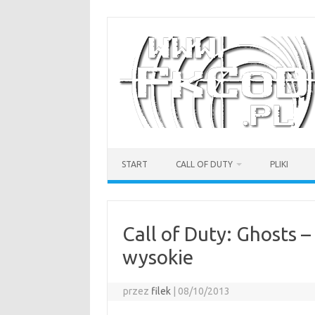
Przejdź
do
treści
START
CALL OF DUTY
PLIKI
Call of Duty: Ghosts 
wysokie
przez
filek
|
08/10/2013