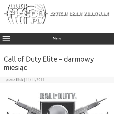
Przejdź
do
treści
Menu
Call of Duty Elite – darmowy
miesiąc
przez
filek
|
11/11/2011