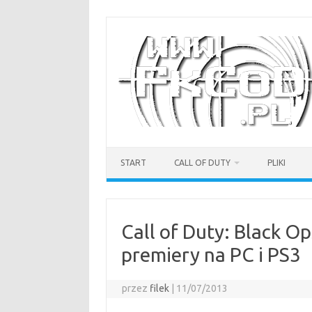
Przejdź
do
treści
START
CALL OF DUTY
PLIKI
Call of Duty: Black Op
premiery na PC i PS3
przez
filek
|
11/07/2013