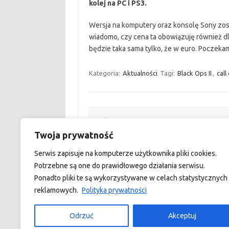
kolej na PC i PS3.
Wersja na komputery oraz konsolę Sony zost
wiadomo, czy cena ta obowiązuję również dla
będzie taka sama tylko, że w euro. Poczek
Kategoria:
Aktualności
Tagi:
Black Ops II
,
call
Zobacz wpisy
Twoja prywatność
←
Call of Duty: Ghosts z trybem kooperacj
Serwis zapisuje na komputerze użytkownika pliki cookies.
Potrzebne są one do prawidłowego działania serwisu.
Ponadto pliki te są wykorzystywane w celach statystycznych 
reklamowych.
Polityka prywatności
custom footer text left
Odrzuć
Akceptuj