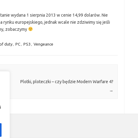
anie wydana 1 sierpnia 2013 w cenie 14,99 dolarów. Nie
 rynku europejskiego, jednak wcale nie zdziwimy się jeśli
amy, zobaczymy
 of duty
,
PC
,
PS3
,
Vengeance
i
Plotki, ploteczki – czy będzie Modern Warfare 4?
→
i