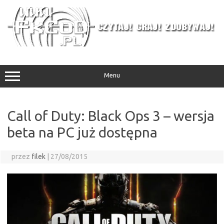
Przejdź
do
treści
Menu
Call of Duty: Black Ops 3 – wersja
beta na PC już dostępna
przez
filek
|
27/08/2015