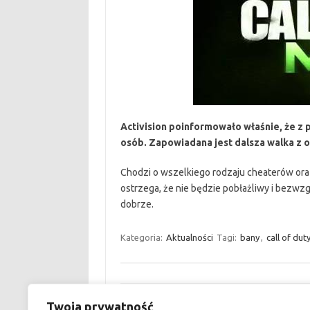
Activision poinformowało właśnie, że z 
osób. Zapowiadana jest dalsza walka z 
Chodzi o wszelkiego rodzaju cheaterów or
ostrzega, że nie będzie pobłażliwy i bezwz
dobrze.
Kategoria:
Aktualności
Tagi:
bany
,
call of dut
Zobacz wpisy
Twoja prywatność