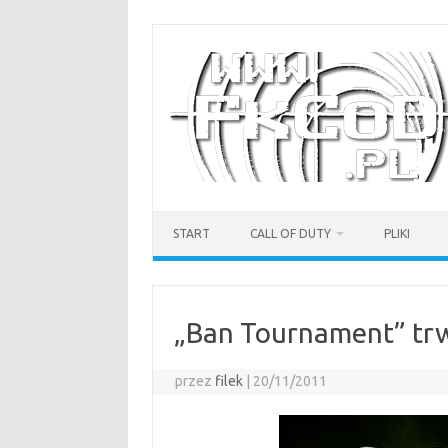
Przejdź
do
treści
START
CALL OF DUTY
PLIKI
„Ban Tournament” tr
przez
filek
|
20/11/2011