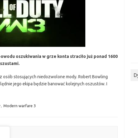
powodu oszukiwania w grze konta straciło już ponad 1600
oszustami.
D
az osób stosujących niedozwolone mody. Robert Bowling
ględnie jego ekipa będzie banować kolejnych oszustów. I
y
,
Modern warfare 3