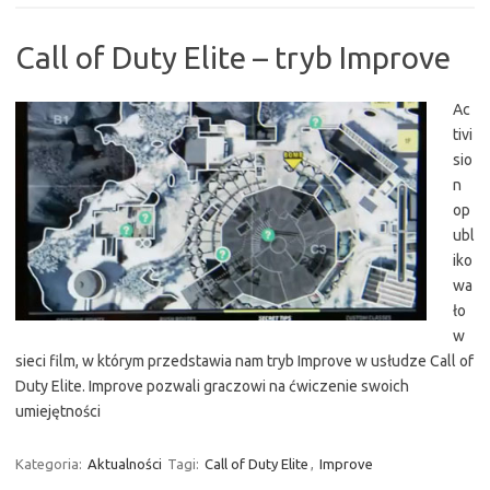
Call of Duty Elite – tryb Improve
Ac
tivi
sio
n
op
ubl
iko
wa
ło
w
sieci film, w którym przedstawia nam tryb Improve w usłudze Call of
Duty Elite. Improve pozwali graczowi na ćwiczenie swoich
umiejętności
Kategoria:
Aktualności
Tagi:
Call of Duty Elite
,
Improve