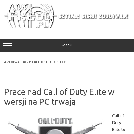
Przejdź
do
treści
Menu
ARCHIWA TAGU:
CALL OF DUTY ELITE
Prace nad Call of Duty Elite w
wersji na PC trwają
Call of
Duty
Elite to