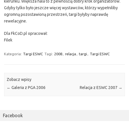
kierunku. Większa hala to z pewnością dobry krok organizatorów.
Gdyby tylko było jeszcze więcej wystawców, którzy wypełniliby
ogromną pozostawioną przestrzeń, targi byłyby naprawdę
rewelacyjne.
Dla FkCoD.pl opracował:
Filek
Kategoria:
Targi ESWC
Tagi:
2008
,
relacja
,
targi
,
Targi ESWC
Zobacz wpisy
←
Galeria z PGA 2006
Relacja z ESWC 2007
→
Facebook