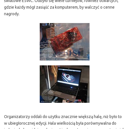
światowe ESWC. Odbyło się wiele turniejów, również otwartych,
gdzie każdy mógł zasiąść za komputerem, by walczyć o cenne
nagrody.
Organizatorzy oddali do użytku znacznie większą halę, niż było to
w ubiegłorocznej edycji. Hala wielkością była porównywalna do