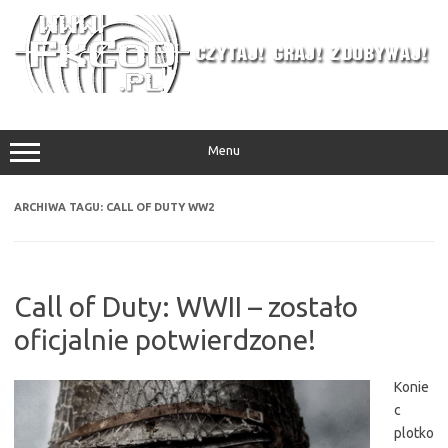
Przejdź
do
treści
Menu
ARCHIWA TAGU:
CALL OF DUTY WW2
Call of Duty: WWII – zostało
oficjalnie potwierdzone!
Konie
c
plotko