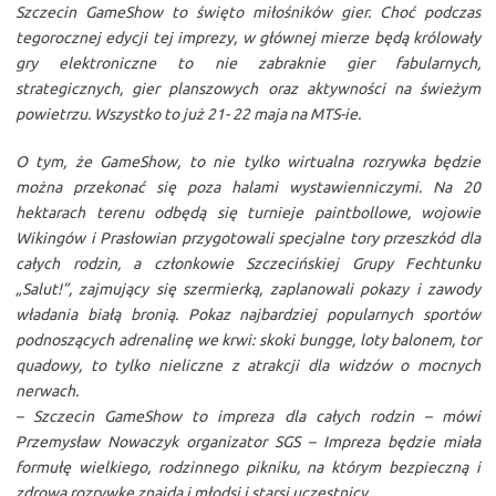
Szczecin GameShow to święto miłośników gier. Choć podczas
tegorocznej edycji tej imprezy, w głównej mierze będą królowały
gry elektroniczne to nie zabraknie gier fabularnych,
strategicznych, gier planszowych oraz aktywności na świeżym
powietrzu. Wszystko to już 21- 22 maja na MTS-ie.
O tym, że GameShow, to nie tylko wirtualna rozrywka będzie
można przekonać się poza halami wystawienniczymi. Na 20
hektarach terenu odbędą się turnieje paintbollowe, wojowie
Wikingów i Prasłowian przygotowali specjalne tory przeszkód dla
całych rodzin, a członkowie Szczecińskiej Grupy Fechtunku
„Salut!”, zajmujący się szermierką, zaplanowali pokazy i zawody
władania białą bronią. Pokaz najbardziej popularnych sportów
podnoszących adrenalinę we krwi: skoki bungge, loty balonem, tor
quadowy, to tylko nieliczne z atrakcji dla widzów o mocnych
nerwach.
– Szczecin GameShow to impreza dla całych rodzin – mówi
Przemysław Nowaczyk organizator SGS – Impreza będzie miała
formułę wielkiego, rodzinnego pikniku, na którym bezpieczną i
zdrową rozrywkę znajdą i młodsi i starsi uczestnicy.