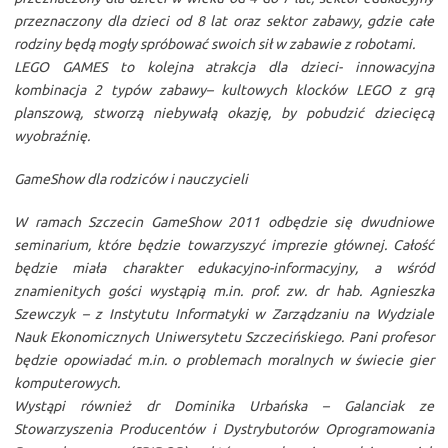
przeznaczony dla dzieci od 8 lat oraz sektor zabawy, gdzie całe
rodziny będą mogły spróbować swoich sił w zabawie z robotami.
LEGO GAMES to kolejna atrakcja dla dzieci- innowacyjna
kombinacja 2 typów zabawy– kultowych klocków LEGO z grą
planszową, stworzą niebywałą okazję, by pobudzić dziecięcą
wyobraźnię.
GameShow dla rodziców i nauczycieli
W ramach Szczecin GameShow 2011 odbędzie się dwudniowe
seminarium, które będzie towarzyszyć imprezie głównej. Całość
będzie miała charakter edukacyjno-informacyjny, a wśród
znamienitych gości wystąpią m.in. prof. zw. dr hab. Agnieszka
Szewczyk – z Instytutu Informatyki w Zarządzaniu na Wydziale
Nauk Ekonomicznych Uniwersytetu Szczecińskiego. Pani profesor
będzie opowiadać m.in. o problemach moralnych w świecie gier
komputerowych.
Wystąpi również dr Dominika Urbańska – Galanciak ze
Stowarzyszenia Producentów i Dystrybutorów Oprogramowania