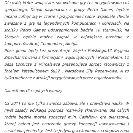
Dla osób, które wolą stare, sprawdzone gry też przygotowano coś
specjalnego. Dzięki pasjonatom z grupy Retro Games, będzie
można cofnąć się w czasie i przypomnieć sobie wspaniałe chwile
związane z grą na legendarnych komputerach i konsolach. Na
stoisku Retro Games udostępnionych będzie 16 stanowisk, na
których będzie można zagrać w największe przeboje z
komputerów Atari, Commodore, Amiga.
Poza grami będą też prezentacje Wojska Polskiego:12 Brygada
Zmechanizowana z formacjami wojsk lądowych i Rosomakiem, 12
Baza Lotnicza z Mirosławca prezentująca sprzęt ratowniczy z
fotelem katapultowym Su22 , Narodowe Siły Rezerwowe. A to
tylko nieliczne z atrakcji przygotowanych przez organizatorów.
GameShow dla żądnych wiedzy
GS 2011 to nie tylko świetna zabawa, ale i prawdziwa nauka. W
myśl zasady edukacja poprzez rozrywkę skierowanej dla całych
rodzin będzie można zobaczyć m.in. Cashflow- gre planszową,
której celem jest nauczenie graczy koncepcji inwestowania i
zarabiania pieniędzy. Jest to jedyna gra ekonomiczna dopuszczona