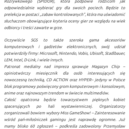
Rozrywkowego (SPIDOR), która podpowie rodzicom jak
odpowiedzialnie wybierać gry dla swoich pociech. Będzie to
prelekcja w postaci „zabaw kontrolowanych”, która ma uświadomić
słuchaczom obowiązujące kryteria oceny gier ze względu na wiek
odbiorcy i treści zawarte w grze.
Oczywiście SGS to także szeroka gama akcesoriów
komputerowych i gadżetów elektronicznych, swój udział
potwierdziły firmy: Microsoft, Nintendo, Vobis, Ubisoft, Stadlbauer,
LEM, Intel, D-Link, i wiele innych.
Patronat medialny nad impreza sprawuje Magazyn Chip –
opiniotwórczy miesięcznik dla osób interesujących się
nowoczesną techniką, CD ACTION oraz HYPER– jedyny w Polsce
blok programowy poświęcony grom komputerowym i konsolowym,
anime oraz najnowszym trendom w świecie multimediów.
Całość opatrzona będzie towarzystwem pięknych kobiet
spacerujących po hali wystawienniczej. Organizatorzy
zorganizowali bowiem wybory Miss GameShow! – Zainteresowanie
wśród pań-miłośniczek gamingu jest naprawdę ogromne. Już
mamy blisko 60 zgłoszeń – podkreśla zadowolony Przemysław