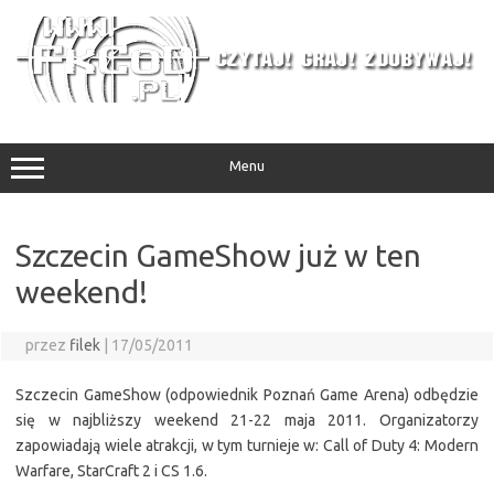
Przejdź
do
treści
Menu
Szczecin GameShow już w ten
weekend!
przez
filek
|
17/05/2011
Szczecin GameShow (odpowiednik Poznań Game Arena) odbędzie
się w najbliższy weekend 21-22 maja 2011. Organizatorzy
zapowiadają wiele atrakcji, w tym turnieje w: Call of Duty 4: Modern
Warfare, StarCraft 2 i CS 1.6.