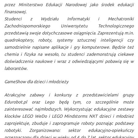
przez Miniterstwo Edukacji Narodowej jako środek edukacji
finansowej.
Studenci z Wydziału Informatyki i Mechatroniki
Zachodniopomorskiego Uniwersytetu Technologicznego
przedstawią swoje dotychczasowe osiągnięcia. Zaprezentują m.in.
quadrokoptery, roboty, systemy sztucznej inteligencji czy
samodzielnie napisane aplikacje i gry komputerowe. Będzie też
chemia i fizyka na wesoło, tu studenci zademonstrują ciekawe
doświadczenia naukowe i wraz z odwiedzającymi pobawią się w
laborantów.
GameShow dla dzieci i młodzieży
Atrakcyjne zabawy i konkursy z przedstawicielami grupy
Edurobot.pl oraz Lego będą tym, co szczególnie może
zainteresować najmłodszych. Wykorzystując edukacyjne zestawy
klocków LEGO WeDo i LEGO Mindstorms NXT dzieci i młodzież
zaprojektuje, zbuduje i zaprogramuje roboty poznając podstawy
robotyki. Zorganizowano: sektor edukacyjno-opiekuńczy
przeznaczony dla dzieci w wieku od 4 do 7 lat, sektor edukacyjny