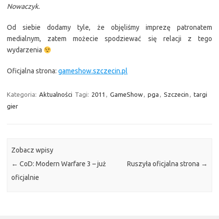
Nowaczyk.
Od siebie dodamy tyle, że objęliśmy imprezę patronatem
medialnym, zatem możecie spodziewać się relacji z tego
wydarzenia
Oficjalna strona:
gameshow.szczecin.pl
Kategoria:
Aktualności
Tagi:
2011
,
GameShow
,
pga
,
Szczecin
,
targi
gier
Zobacz wpisy
←
CoD: Modern Warfare 3 – już
Ruszyła oficjalna strona
→
oficjalnie