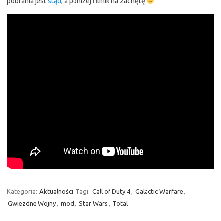
pobrania jest
stąd
, a poniżej filmik na zachętę
Kategoria:
Aktualności
Tagi:
Call of Duty 4
,
Galactic Warfare
,
Gwiezdne Wojny
,
mod
,
Star Wars
,
Total