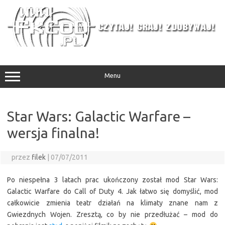
Przejdź
do
treści
Menu
Star Wars: Galactic Warfare –
wersja finalna!
przez
filek
|
07/07/2011
Po niespełna 3 latach prac ukończony został mod Star Wars:
Galactic Warfare do Call of Duty 4. Jak łatwo się domyślić, mod
całkowicie zmienia teatr działań na klimaty znane nam z
Gwiezdnych Wojen. Zresztą, co by nie przedłużać – mod do