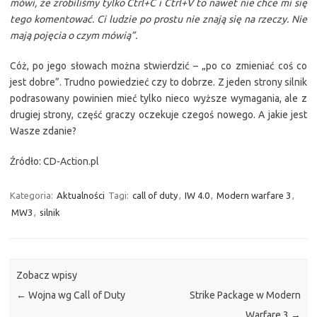
mówi, że zrobiliśmy tylko Ctrl+C i Ctrl+V to nawet nie chce mi się
tego komentować. Ci ludzie po prostu nie znają się na rzeczy. Nie
mają pojęcia o czym mówią”.
Cóż, po jego słowach można stwierdzić – „po co zmieniać coś co
jest dobre”. Trudno powiedzieć czy to dobrze. Z jeden strony silnik
podrasowany powinien mieć tylko nieco wyższe wymagania, ale z
drugiej strony, część graczy oczekuje czegoś nowego. A jakie jest
Wasze zdanie?
Źródło: CD-Action.pl
Kategoria:
Aktualności
Tagi:
call of duty
,
IW 4.0
,
Modern warfare 3
,
MW3
,
silnik
Zobacz wpisy
←
Wojna wg Call of Duty
Strike Package w Modern
Warfare 3
→