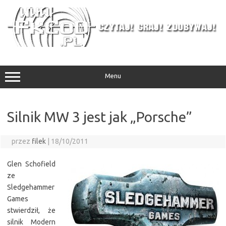
Przejdź
do
treści
Menu
Silnik MW 3 jest jak „Porsche”
przez
filek
|
18/10/2011
Glen Schofield
ze
Sledgehammer
Games
stwierdził, że
silnik Modern