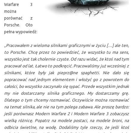
Warfare 3
można
porównać z
Porsche. Oto
pełna wypowiedź:
„Pracowałem z wieloma silnikami graficznymi w życiu […] ale ten,
to Porsche. Chcę przez to powiedzieć, że wszystko tu ma sens,
wszystko jest tak cholernie czyste. Od razu widać, że ktoś nad tym
pracował od lat. Łatwo to podkręcić. Pracowaliśmy już wcześniej z
silnikami, które były jak pieprz@ne spaghetti. Nie dało się
popracować nad jednym elementem i włożyć go z powrotem do
całości, bo wszystko zaczynało się sypać. Przede wszystkim jednak
my nie dostarczamy silnika graficznego. My dostarczamy grę.
Dlatego o tym chcemy rozmawiać. Oczywiście można rozmawiać
na temat silnika, ale nie na tym polega zabawa. Ale proszę bardzo:
jeśli porównasz Modern Warfare 2 i Modern Warfare 3 zobaczysz
wielką różnicę. Popatrz na modele postaci, na modele broni, na
odbicia świetlne, na wodę. Dodaliśmy tyle rzeczy, że jeśli ktoś