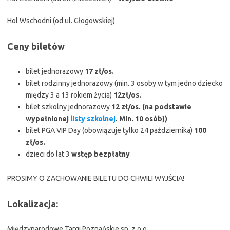
Hol Wschodni (od ul. Głogowskiej)
Ceny biletów
bilet jednorazowy
17 zł/os.
bilet rodzinny jednorazowy (min. 3 osoby w tym jedno dziecko
między 3 a 13 rokiem życia)
12zł/os.
bilet szkolny jednorazowy
12 zł/os. (na podstawie
wypełnionej
listy szkolnej
. Min. 10 osób))
bilet PGA VIP Day (obowiązuje tylko 24 października)
100
zł/os.
dzieci do lat 3
wstęp bezpłatny
PROSIMY O ZACHOWANIE BILETU DO CHWILI WYJŚCIA!
Lokalizacja:
Międzynarodowe Targi Poznańskie sp. z o.o.