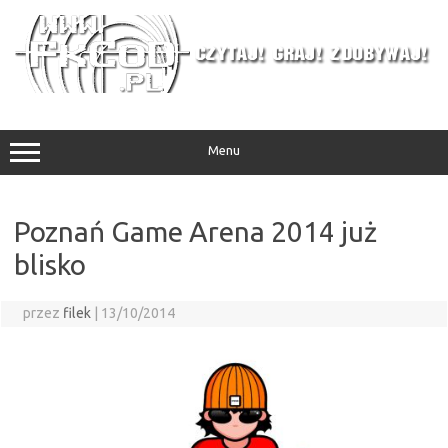
Przejdź
do
treści
Menu
Poznań Game Arena 2014 już
blisko
przez
filek
|
13/10/2014